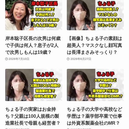
岸本聡子区長の次男は何歳
【画像】ちょる子の素顔は
で子供は何人？息子が2人
超美人？マスクなし顔写真
で次男しもんは19歳？
は長澤まさみそっくり？
2026年7月10日
2026年6月27日
ちょる子の実家はお金持
ちょる子の大学や高校など
ち？父親は100人規模の製
学歴は？薬学部卒業で仕事
造業社長で母親も経営者？
は外資系製薬会社のMR？