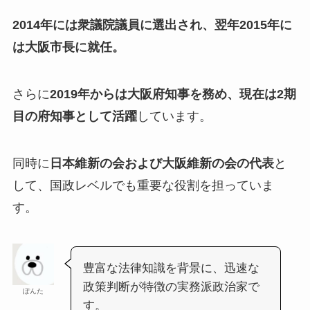
2014年には衆議院議員に選出され、翌年2015年に
は大阪市長に就任。
さらに
2019年からは大阪府知事を務め、現在は2期
目の府知事として活躍
しています。
同時に
日本維新の会および大阪維新の会の代表
と
して、国政レベルでも重要な役割を担っていま
す。
豊富な法律知識を背景に、迅速な
政策判断が特徴の実務派政治家で
ぽんた
す。