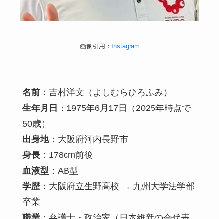
画像引用：
Instagram
名前
：吉村洋文（よしむらひろふみ）
生年月日
：1975年6月17日（2025年時点で
50歳）
出身地
：大阪府河内長野市
身長
：178cm前後
血液型
：AB型
学歴
：大阪府立生野高校 → 九州大学法学部
卒業
職業
：弁護士・政治家（日本維新の会代表