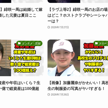
2】緋咲一馬は結婚して嫁
【ラヴ上等2】緋咲一馬のお店の場
婚した元妻は夏目ここ
はどこ？ホストクラブやシーシャ
ーは？
2026年7月27日
エンタメ・芸能
スポー
資産や年収はいくら？生
【画像】加藤麗奈がかわいい！高
億で総資産は100億超
生の制服姿の写真がヤバすぎる！
2026年7月26日