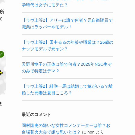
学時代は女子にモテた？
所
バ
【ラヴ上等2】アリーは誰で何者？元自衛隊員で
職業はラッパーやモデル！
【ラヴ上等2】田中るるの年齢や職業は？26歳の
ナッツモデルで元ヤン？
ツ
天野川怜子の正体は誰で何者？2025年NSC生ぞ
のみで特定はデマ？
【ラヴ上等2】緋咲一馬は結婚して嫁がいる？離
婚した元妻は夏目こころ？
校
最近のコメント
岡村隆史の嫌いな女性コメンテーターは誰？お
台場花火大会で嫌な思いとは？
に
hon
より