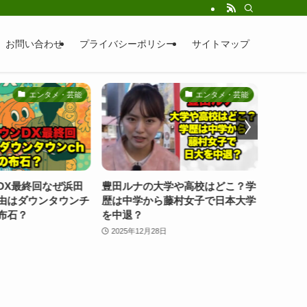
お問い合わせ
プライバシーポリシー
サイトマップ
エンタメ・芸能
エンタメ・芸能
ルナの大学や高校はどこ？学
【画像】ニンニンがタトゥーを消
中学から藤村女子で日本大学
した理由は？デーモンとｎの秘密
退？
は何だった？
25年12月28日
2025年11月16日