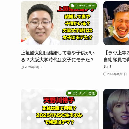
アナウンサー
上垣皓太朗は結婚して妻や子供がい
【ラヴ上等
る？大阪大学時代は女子にモテた？
自衛隊員で
ル！
2026年8月3日
2026年8月1日
エンタメ・芸能