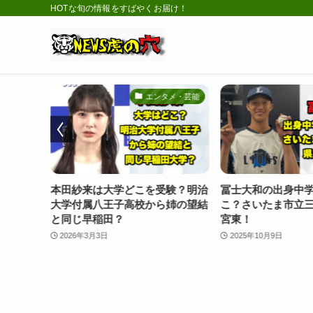
HOTな旬の情報をすばやくお届け！
エンタメ・芸能
スポーツ
どこを受験？明治
冨士大和の出身中学校や高校はど
三浦璃来
高校から姉の望結
こ？さいたま市立三橋から県立大
や体型か
宮東！
アスケー
2025年10月9日
2026年2月