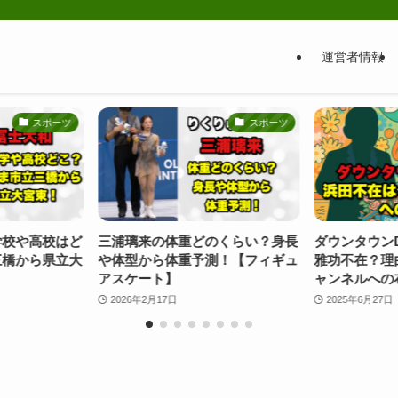
運営者情報
スポーツ
エンタメ・芸能
の体重どのくらい？身長
ダウンタウンDX最終回なぜ浜田
豊田
ら体重予測！【フィギュ
雅功不在？理由はダウンタウンチ
歴は
ト】
ャンネルへの布石？
を中
17日
2025年6月27日
20