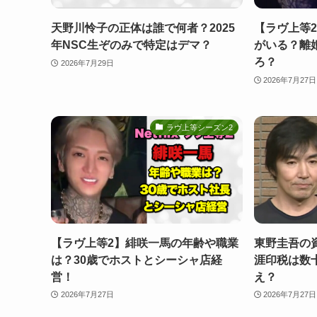
天野川怜子の正体は誰で何者？2025
【ラヴ上等
年NSC生ぞのみで特定はデマ？
がいる？離
ろ？
2026年7月29日
2026年7月27日
ラヴ上等シーズン2
【ラヴ上等2】緋咲一馬の年齢や職業
東野圭吾の
は？30歳でホストとシーシャ店経
涯印税は数十
営！
え？
2026年7月27日
2026年7月27日