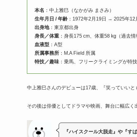
本名
：中上雅巳（なかがみ まさみ）
生年月日 / 年齢
：1972年2月19日 → 2025年
出身地
：東京都出身
身長／体重
：身長175 cm、体重58 kg（過去
血液型
：A型
所属事務所
：M.A Field 所属
特技／趣味
：乗馬、フリークライミングが特
中上雅巳さんのデビューは17歳、『笑っていいと
その後は俳優としてドラマや映画、舞台に幅広く
『ハイスクール大脱走』や『す