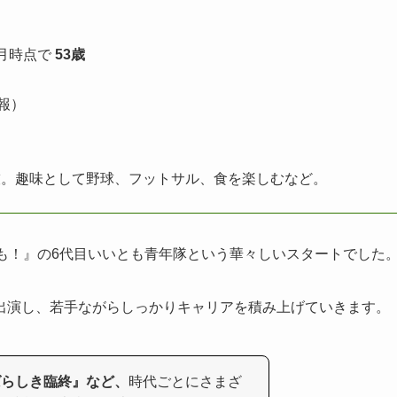
12月時点で
53歳
情報）
技。趣味として野球、フットサル、食を楽しむなど。
も！』の6代目いいとも青年隊という華々しいスタートでした
出演し、若手ながらしっかりキャリアを積み上げていきます。
ばらしき臨終』など、
時代ごとにさまざ