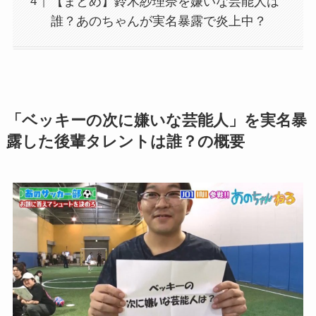
【まとめ】鈴木紗理奈を嫌いな芸能人は
誰？あのちゃんが実名暴露で炎上中？
「ベッキーの次に嫌いな芸能人」を実名暴
露した後輩タレントは誰？の概要