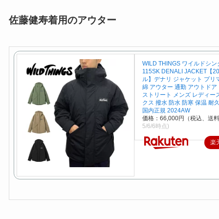
佐藤健寿着用のアウター
WILD THINGS ワイルドシン
115SK DENALI JACKET【
ル】デナリ ジャケット プリ
綿 アウター 通勤 アウトドア
ストリート メンズ レディー
クス 撥水 防水 防寒 保温 耐
国内正規 2024AW
価格：66,000円（税込、送料
5/6/6時点)
楽