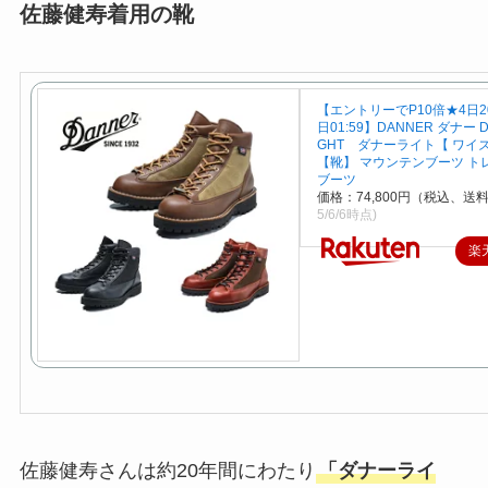
佐藤健寿着用の靴
【エントリーでP10倍★4日20
日01:59】DANNER ダナー D
GHT ダナーライト【 ワイズ
【靴】 マウンテンブーツ ト
ブーツ
価格：74,800円（税込、送料
5/6/6時点)
楽
佐藤健寿さんは約20年間にわたり
「ダナーライ