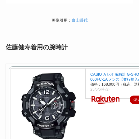
画像引用：
白山眼鏡
佐藤健寿着用の腕時計
CASIO カシオ 腕時計 G-SHO
000FC-1A メンズ【並行輸
価格：168,000円（税込、送
25/6/6時点)
楽