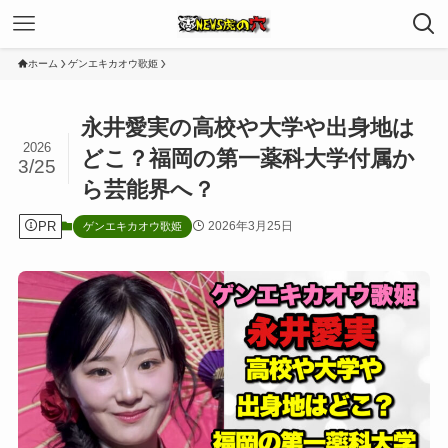
ホーム
ゲンエキカオウ歌姫
永井愛実の高校や大学や出身地は
2026
どこ？福岡の第一薬科大学付属か
3/25
ら芸能界へ？
PR
2026年3月25日
ゲンエキカオウ歌姫