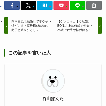
岡本真也は結婚して妻や子
【ゲンエキカオウ歌姫】
供がいる？家族構成は嫁の
BON.井上は何歳で何者？
尚子と娘がひとり？
28歳で歌手や振付師も！
この記事を書いた人
谷山ぽんた