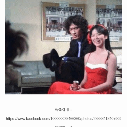
画像引用：
https://www.facebook.com/100000028466360/photos/28883418407909