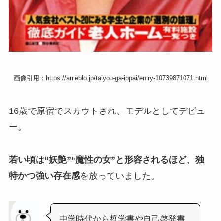
画像引用：https://ameblo.jp/taiyou-ga-ippai/entry-10739871071.html
16歳で原宿でスカウトされ、モデルとしてデビュ
ー。
若い頃は“妖艶”“魔性の女”と形容されるほど、独
特かつ強い存在感
を放っていました。
中学時代から哲学書や自己啓発書