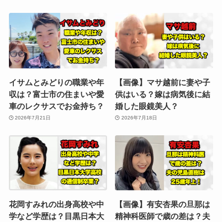
イサムとみどりの職業や年
【画像】マサ越前に妻や子
収は？富士市の住まいや愛
供はいる？嫁は病気後に結
車のレクサスでお金持ち？
婚した眼鏡美人？
2026年7月21日
2026年7月18日
花岡すみれの出身高校や中
【画像】有安杏果の旦那は
学など学歴は？目黒日本大
精神科医師で歳の差は？夫