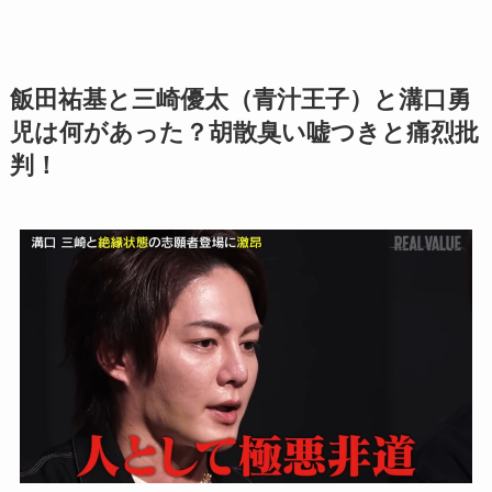
飯田祐基と三崎優太（青汁王子）と溝口勇
児は何があった？胡散臭い嘘つきと痛烈批
判！