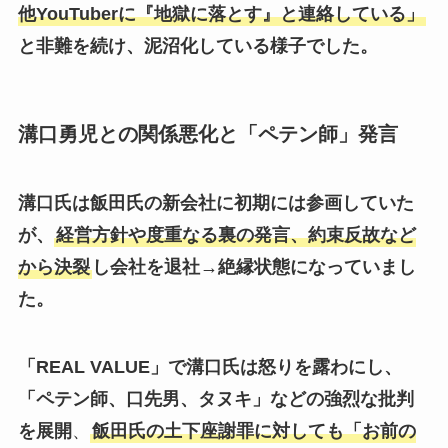
他YouTuberに『地獄に落とす』と連絡している」
と非難を続け、泥沼化している様子でした。
溝口勇児との関係悪化と「ペテン師」発言
溝口氏は飯田氏の新会社に初期には参画していた
が、
経営方針や度重なる裏の発言、約束反故など
から決裂
し会社を退社→絶縁状態になっていまし
た。
「REAL VALUE」で溝口氏は怒りを露わにし、
「ペテン師、口先男、タヌキ」などの強烈な批判
を展開
、
飯田氏の土下座謝罪に対しても「お前の