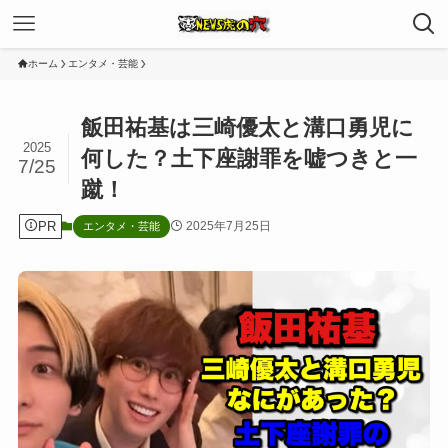
ホーム
エンタメ・芸能
飯田祐基は三崎優太と溝口勇児に
2025
何した？土下座謝罪を嘘つきと一
7/25
蹴！
PR
2025年7月25日
エンタメ・芸能