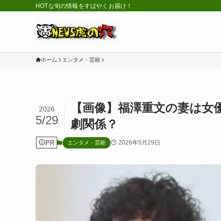
HOTな旬の情報をすばやくお届け！
ホーム
エンタメ・芸能
【画像】福澤重文の妻は女
2026
5/29
劇関係？
PR
2026年5月29日
エンタメ・芸能