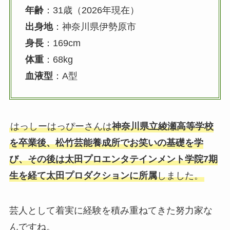
年齢
：31歳（2026年現在）
出身地
：神奈川県伊勢原市
身長
：169cm
体重
：68kg
血液型
：A型
はっしーはっぴーさんは
神奈川県立綾瀬高等学校
を卒業後、松竹芸能養成所でお笑いの基礎を学
び、その後は太田プロエンタテインメント学院7期
生を経て太田プロダクションに所属
しました。
芸人として着実に経験を積み重ねてきた努力家な
んですね。