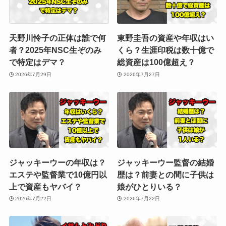
天野川怜子の正体は誰で何
東野圭吾の資産や年収はい
者？2025年NSC生ぞのみ
くら？生涯印税は数十億で
で特定はデマ？
総資産は100億超え？
2026年7月29日
2026年7月27日
ジャッキーウーの年収は？
ジャッキーウー監督の結婚
エステや監督業で10億円以
歴は？前妻との間に子供は
上で資産もヤバイ？
娘がひとりいる？
2026年7月22日
2026年7月22日