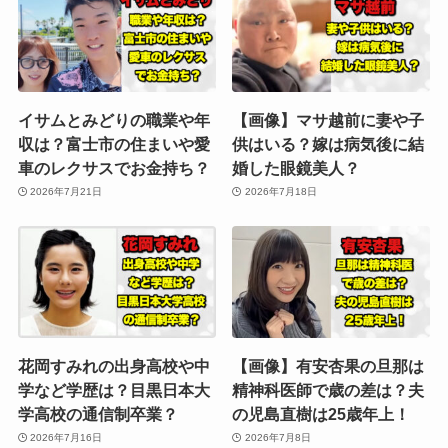
イサムとみどりの職業や年
【画像】マサ越前に妻や子
収は？富士市の住まいや愛
供はいる？嫁は病気後に結
車のレクサスでお金持ち？
婚した眼鏡美人？
2026年7月21日
2026年7月18日
花岡すみれの出身高校や中
【画像】有安杏果の旦那は
学など学歴は？目黒日本大
精神科医師で歳の差は？夫
学高校の通信制卒業？
の児島直樹は25歳年上！
2026年7月16日
2026年7月8日