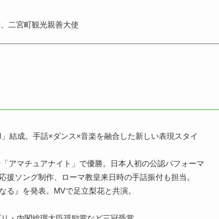
裔、二宮町観光親善大使
IGN」結成。手話×ダンス×音楽を融合した新しい表現スタイ
ー「アマチュアナイト」で優勝。日本人初の公認パフォーマ
応援ソング制作、ローマ教皇来日時の手話振付も担当。
なる』を発表。MVで足立梨花と共演。
」グランプリ・内閣総理大臣奨励賞など三冠受賞。