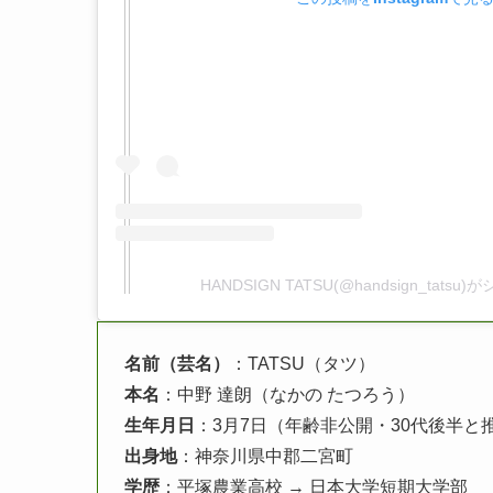
HANDSIGN TATSU(@handsign_tats
名前（芸名）
：TATSU（タツ）
本名
：中野 達朗（なかの たつろう）
生年月日
：3月7日（年齢非公開・30代後半と
出身地
：神奈川県中郡二宮町
学歴
：平塚農業高校 → 日本大学短期大学部