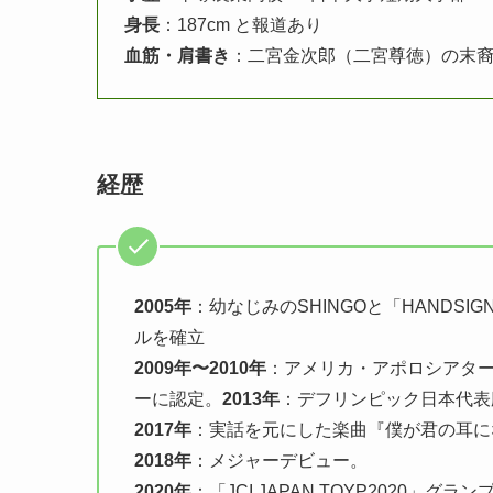
身長
：187cm と報道あり
血筋・肩書き
：二宮金次郎（二宮尊徳）の末
経歴
2005年
：幼なじみのSHINGOと「HANDS
ルを確立
2009年〜2010年
：アメリカ・アポロシアタ
ーに認定。
2013年
：デフリンピック日本代表
2017年
：実話を元にした楽曲『僕が君の耳に
2018年
：メジャーデビュー。
2020年
：「JCI JAPAN TOYP2020