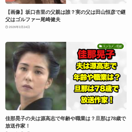
【画像】坂口杏里の父親は誰？実の父は田山恒彦で継
父はゴルファー尾崎健夫
2026年3月24日
エンタメ・芸能
佳那晃子の夫は源高志で年齢や職業は？旦那は78歳で
放送作家！