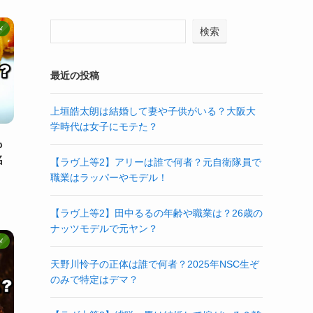
メ
検索
最近の投稿
上垣皓太朗は結婚して妻や子供がいる？大阪大
学時代は女子にモテた？
も
名
【ラヴ上等2】アリーは誰で何者？元自衛隊員で
職業はラッパーやモデル！
【ラヴ上等2】田中るるの年齢や職業は？26歳の
ナッツモデルで元ヤン？
メ
天野川怜子の正体は誰で何者？2025年NSC生ぞ
のみで特定はデマ？