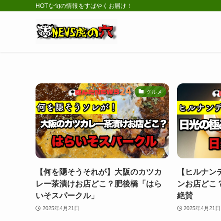
HOTな旬の情報をすばやくお届け！
グルメ
【何を隠そうそれが】大阪のカツカ
【ヒルナン
レー茶漬けお店どこ？肥後橋「はら
ンお店どこ
いそスパークル」
絶賛
2025年4月21日
2025年4月21日