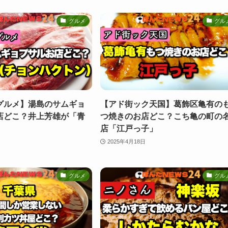
グルメ
グル
グルメ】湯島のサムギョ
【アド街ック天国】葛飾区亀有の
店どこ？井上芳雄が「青
つ焼きのお店どこ？こち亀の町の
店「江戸っ子」
2025年4月18日
グルメ
グル